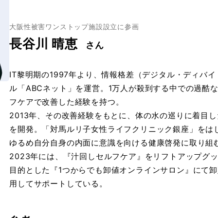
大阪性被害ワンストップ施設設立に参画
長谷川 晴恵
さん
IT黎明期の1997年より、情報格差（デジタル・ディバ
ル「ABCネット」を運営。1万人が殺到する中での過酷な
フケアで改善した経験を持つ。
2013年、その改善経験をもとに、体の水の巡りに着目
を開発。「対馬ルリ子女性ライフクリニック銀座」をは
ゆるめ自分自身の内面に意識を向ける健康啓発に取り組
2023年には、『汁回しセルフケア』をリフトアップグ
目的とした『1つからでも卸値オンラインサロン』にて卸
用してサポートしている。