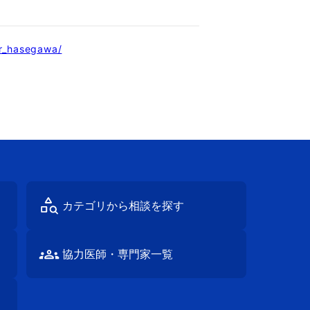
hr_hasegawa/
カテゴリから
相談を探す
協⼒医師・
専⾨家⼀覧