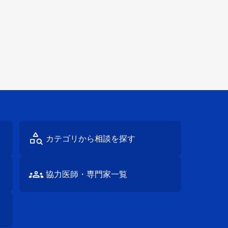
カテゴリから
相談を探す
協⼒医師・
専⾨家⼀覧